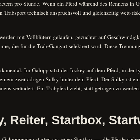
ometern pro Stunde. Wenn ein Pferd während des Rennens in 
n Trabsport technisch anspruchsvoll und gleichzeitig wett-ris
werden mit Vollblütern gelaufen, gezüchtet auf Geschwindigke
nie, die für die Trab-Gangart selektiert wird. Diese Trennung
undamental. Im Galopp sitzt der Jockey auf dem Pferd, in der 
einem zweirädrigen Sulky hinter dem Pferd. Der Sulky ist ein 
ens verändert. Ein Trabpferd zieht, statt getragen zu werden
, Reiter, Startbox, Sta
. Galopprennen starten aus einer Startbox — alle Pferde steh