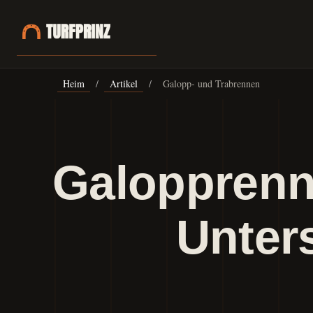
Heim
/
Artikel
/
Galopp- und Trabrennen
Galopprenn
Unter